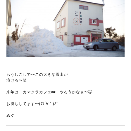
もうしこしで〜この大きな雪山が
溶ける〜笑
来年は　カマクラカフェ🏡　やろうかなぁ〜🤣
お待ちしてます〜(○´∀｀)ﾉﾞ
めぐ