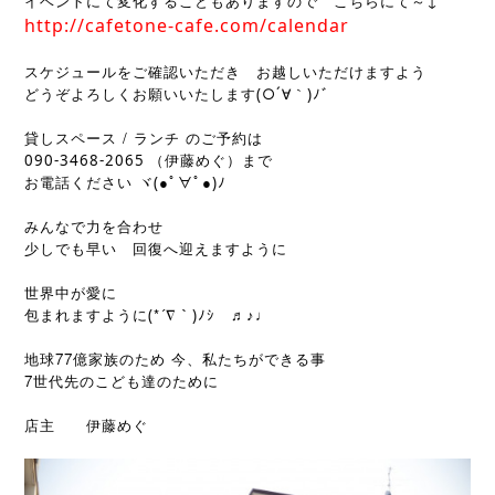
↓
イベントにて変化することもありますので　
こちらにて～
http://cafetone-cafe.com/calendar
スケジュールをご確認いただき　
お越しいただけますよう
どうぞよろしくお願いいたします(○´∀｀)ﾉﾞ
 / 
貸しスペース
ランチ
のご予約は　
090-3468-2065 
（伊藤めぐ）まで　
●
●
お電話ください
ヾ(
ﾟ∀ﾟ
)ﾉ
みんなで力を合わせ
少しでも早い　回復へ迎えますように
世界中が愛に
*´∇
包まれますように(
｀)ﾉｼ　♬♪♩
77
地球
億家族のため
今、私たちができる事
7
世代先のこども達のために
店主　　伊藤めぐ