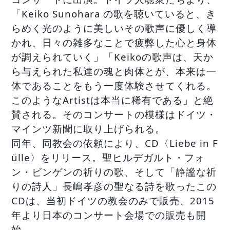
「Keiko Sunohara の歌を聴いていると、き
らめく光のように美しいその歌声に優しく導
かれ、日々の雑多なことで疲弊した心と身体
が調えられていく」「Keikoの歌声は、天か
ら与えられた私達の魂と肉体とが、本来は一
体であることをもう一度体験させてくれる。
このようなArtistは本当に稀有である」と絶
賛される。そのコンサートの模様はドイツ・
マインツ新聞に取り上げられる。
同年、同教会の依頼により、CD〈Liebe in F
ülle〉をリリース。聖ヒルデガルト・フォ
ン・ビンゲンの祈りの歌、そして「静謐な祈
りの詩人」長嶋孝彦の聖なる詩を歌ったこの
CDは、当初ドイツの教会のみで販売、2015
年より日本のコンサート会場での販売も開
始。