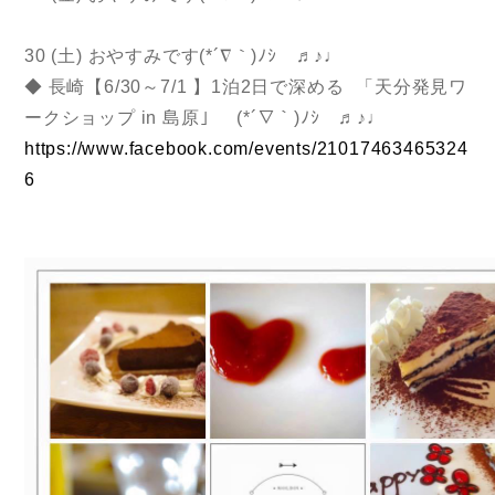
30 (土) おやすみです(*´∇｀)ﾉｼ ♬♪♩
◆ 長崎【6/30～7/1 】1泊2日で深める 「天分発見ワ
ークショップ in 島原」 (*´∇｀)ﾉｼ ♬♪♩
https://www.facebook.com/events/21017463465324
6