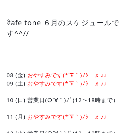
✨
cafe tone ６月のスケジュールで
す^^//
08 (金)
おやすみです(*´∇｀)ﾉｼ ♬♪♩
09 (土)
おやすみです(*´∇｀)ﾉｼ ♬♪♩
10 (日) 営業日(○´∀｀)ﾉﾞ(12〜18時まで）
11 (月)
おやすみです(*´∇｀)ﾉｼ ♬♪♩