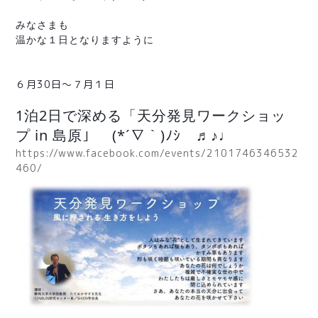
みなさまも
温かな１日となりますように
伊藤めぐ✨
６月30日〜７月１日
1泊2日で深める「天分発見ワークショッ
プ in 島原」 (*´∇｀)ﾉｼ ♬♪♩
https://www.facebook.com/events/2101746346532
460/