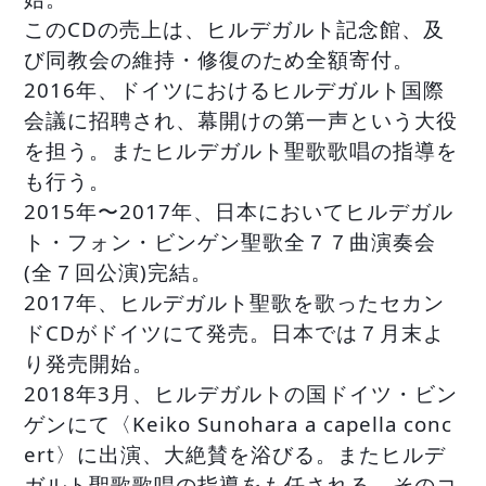
このCDの売上は、ヒルデガルト記念館、及
び同教会の維持・修復のため全額寄付。
2016年、ドイツにおけるヒルデガルト国際
会議に招聘され、幕開けの第一声という大役
を担う。またヒルデガルト聖歌歌唱の指導を
も行う。
2015年〜2017年、日本においてヒルデガル
ト・フォン・ビンゲン聖歌全７７曲演奏会
(全７回公演)完結。
2017年、ヒルデガルト聖歌を歌ったセカン
ドCDがドイツにて発売。日本では７月末よ
り発売開始。
2018年3月、ヒルデガルトの国ドイツ・ビン
ゲンにて〈Keiko Sunohara a capella conc
ert〉に出演、大絶賛を浴びる。またヒルデ
ガルト聖歌歌唱の指導をも任される。そのコ