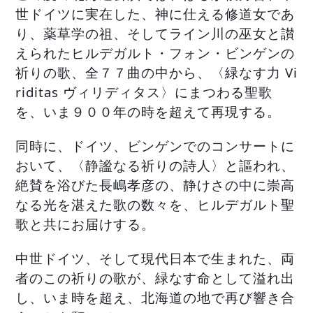
世ドイツに実在した、神に仕える修道女であ
り、薬草学の祖、そしてライン川の巫女と讃
えられたヒルデガルト・フォン・ビンゲンの
祈りの歌、全７７曲の中から、〈緑なす力 Vi
riditas ヴィリディタス〉にまつわる聖歌
を、いま９００年の時を超えて再現する。
同時に、ドイツ、ビンゲンでのコンサートに
おいて、〈静謐なる祈りの詩人〉と謳われ、
絶賛を浴びた長嶋孝彦の、静けさの中に崇高
なる光を湛えた歌の数々を、ヒルデガルト聖
歌と共にお届けする。
中世ドイツ、そして現代日本で生まれた、両
者のこの祈りの歌が、緑なす命として溢れ出
し、いま時を超え、北海道の地で再び響き合