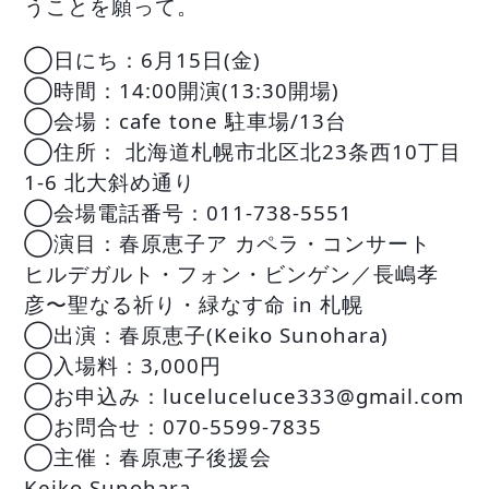
うことを願って。
◯日にち：6月15日(金)
◯時間：14:00開演(13:30開場)
◯会場：cafe tone 駐車場/13台
◯住所： 北海道札幌市北区北23条西10丁目
1-6 北大斜め通り
◯会場電話番号：011-738-5551
◯演目：春原恵子ア カペラ・コンサート
ヒルデガルト・フォン・ビンゲン／長嶋孝
彦〜聖なる祈り・緑なす命 in 札幌
◯出演：春原恵子(Keiko Sunohara)
◯入場料：3,000円
◯お申込み：luceluceluce333@gmail.com
◯お問合せ：070-5599-7835
◯主催：春原恵子後援会
Keiko Sunohara