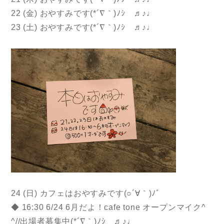
22 (金) おやすみです(*´∇｀)ﾉｼ ♬♪♩
23 (土) おやすみです(*´∇｀)ﾉｼ ♬♪♩
24 (日) カフェはおやすみです(○´∀｀)ﾉﾞ
◆ 16:30 6/24 6月だよ！cafe tone オープンマイク^
^//出場者募集中(*´∇｀)ﾉｼ ♬♪♩