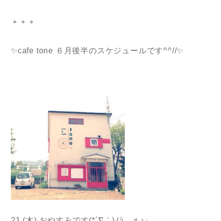
＊＊＊
✨cafe tone ６月後半のスケジュールです^^//
✨
21 (木) おやすみです(*´∇｀)ﾉｼ ♬♪♩