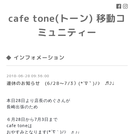
cafe tone(トーン) 移動コ
ミュニティー
◆ インフォメーション
2018-06-28 09:36:00
連休のお知らせ (6/28〜7/3）(*´∇｀)ﾉｼ ♬♪♩
本日28日より店長のめぐさんが
長崎出張のため
６月28日から7月3日まで
cafe toneは
おやすみとなります(*´∇｀)ﾉｼ ♬♪♩