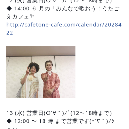
12 (火) 営業日(○´∀｀)ﾉﾞ(12〜18時まで）
◆ 14:00 ６ 月の「みんなで歌おう！うたご
✨
えカフェ
」
http://cafetone-cafe.com/calendar/20284
22
13 (水) 営業日(○´∀｀)ﾉﾞ(12〜18時まで）
◆ 12:00 〜 18 時 まで営業です(*´∇｀)ﾉｼ
♬♪♩