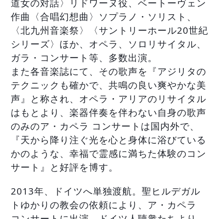
道女の対話〉リドワーヌ役、ベートーヴェン
作曲〈合唱幻想曲〉ソプラノ・ソリスト、
〈北九州音楽祭〉〈サントリーホール20世紀
シリーズ〉ほか、オペラ、ソロリサイタル、
ガラ・コンサート等、多数出演。
また各音楽誌にて、その歌声を『アジリタの
テクニックも確かで、共鳴の良い爽やかな美
声』と称され、オペラ・アリアのリサイタル
はもとより、楽器伴奏を伴わない自身の歌声
のみのア・カペラ コンサートは国内外で、
『天から降り注ぐ光を心と身体に浴びている
かのような、幸福で霊感に満ちた体験のコン
サート』と好評を博す。
2013年、ドイツへ単独渡航。聖ヒルデガル
トゆかりの教会の依頼により、ア・カペラ
コンサートに出演。ドイツ人聴衆たちより、