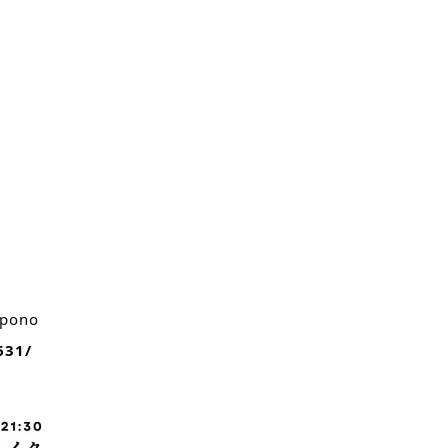
pono
631/