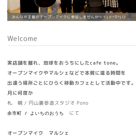
みんなが主催のオープンマイクに参加しませんか〜ヾ(〃^∇^)ﾉ♪
Welcome
実店舗を離れ、地球をおうちにしたcafe tone。
オープンマイクやマルシェなどで本質に還る時間を
出逢う場所ごとにひらく移動カフェとして活動中です
月に何度か
札 幌
/ 円山裏参道スタジオ Pono
にて
余市町 / よいちのおうち
オープンマイク
マルシェ