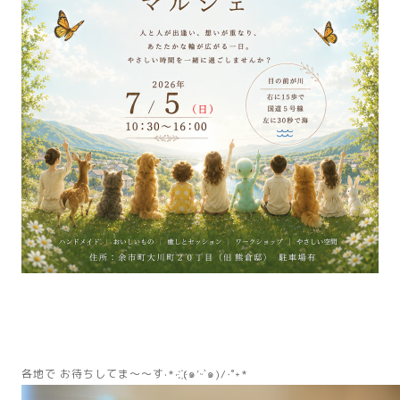
各地で お待ちしてま〜〜す·*· ҉(๑′ᵕ‵๑)/‧˚︎˖*