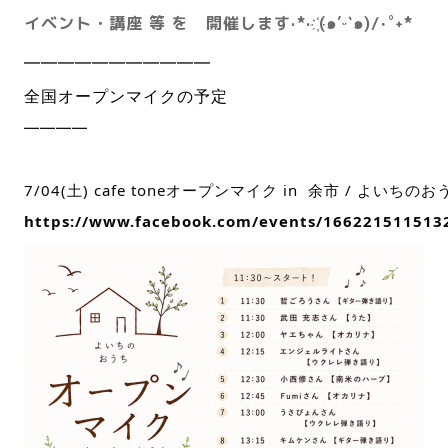
イベント・講座
等 を
開催します·*· ҉(๑′ᵕ‵๑)/‧˚︎˖*
━━━━━━━━━━━
全国オープンマイクの予定
━━━━
7/04(土) cafe toneオープンマイク in 余市 / よいちのお
https://www.facebook.com/events/166221511513