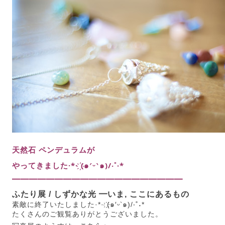
天然石 ペンデュラムが
やってきました·*· ҉(๑′ᵕ‵๑)/‧˚︎˖*
━━━━━━━━━━━━━━━━━━━━
ふたり展 / しずかな光 ━いま, ここにあるもの
素敵に終了いたしました·*· ҉(๑′ᵕ‵๑)/‧˚︎˖*
たくさんのご観覧ありがとうございました。