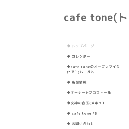
cafe ton
◆ トップページ
◆ カレンダー
◆cafe toneのオープンマイク
(*´∇｀)ﾉｼ ♬♪♩
◆ 店舗情報
◆オーナー✨プロフィール
◆女神の音玉(メキュ）
◆ cafe tone FB
◆ お問い合わせ