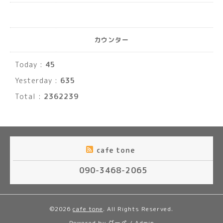
カウンター
Today :
45
Yesterday :
635
Total :
2362239
cafe tone
090-3468-2065
©2026
cafe tone
. All Rights Reserved.
Powered by
グーペ
/
Admin