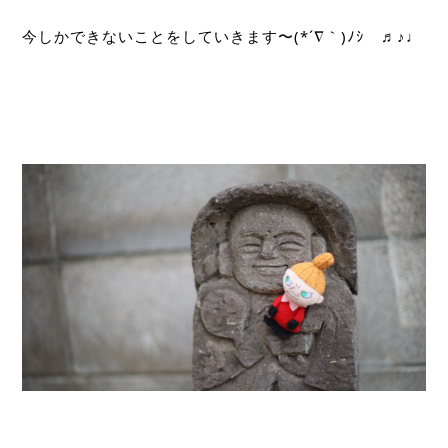
今しかできないことをしていきます〜(*´∇｀)ﾉｼ　♬♪♩