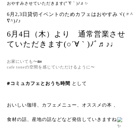
*´∇
おやすみさせていただきます(
｀)ﾉ♬
✨
6月2,3日貸切イベントのためカフェはおやすみヾ(〃^
∇^)ﾉ♪
6月4日（木）より 通常営業させ
ていただきます(○´∀｀)ﾉﾞ♬♪♩
お家にいても〜🏡
cafe toneの空間を感じていただけるように〜
#コミュカフェとおうち時間
 として　
おいしい珈琲、カフェメニュー、オススメの本 、
食材の話、産地の話などなど発信していきますね