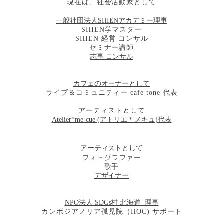
現在は、社会活動家として
一般社団法人SHIENアカデミー理事
SHIEN学マスター
SHIEN 経営 コンサル
セミナー講師
志事 コンサル
カフェのオーナーとして​
ライブ＆コミュニティー cafe tone 代表
アーティストとして
Atelier*me-cue (アトリエ＊メキュ)代表
アーティストとして
フォトグラファー
歌手
​デザイナー
NPO法人 SDGs村 北海道 理事
カンボジアノリア孤児院（HOC) サポート