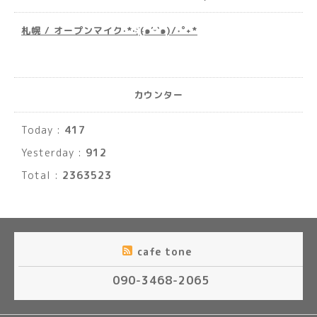
札幌 / オープンマイク·*· ҉(๑′ᵕ‵๑)/‧˚︎˖*
カウンター
Today :
417
Yesterday :
912
Total :
2363523
cafe tone
090-3468-2065