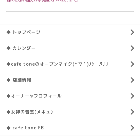
http://cafetone-cafe.com/calendar/2017-11
◆ トップページ
◆ カレンダー
◆cafe toneのオープンマイク(*´∇｀)ﾉｼ ♬♪♩
◆ 店舗情報
◆オーナー✨プロフィール
◆女神の音玉(メキュ）
◆ cafe tone FB