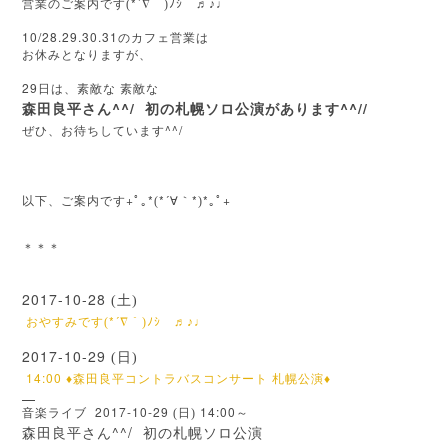
*´
営業のご案内です(
∇
｀)ﾉｼ ♬♪♩
10/28.29.30.31
のカフェ営業は
お休みとなりますが、
29
日は、素敵な
素敵な
^^/
^^//
森田良平さん
初の札幌ソロ公演があります
ぜひ、お待ちしています^^/
+
*
*´
*
*
+
以下、ご案内です
ﾟ｡
(
∀｀
)
｡ﾟ
＊＊＊
2017-10-28
(土)
*´
おやすみです(
∇
｀)ﾉｼ ♬♪♩
2017-10-29
(日)
14:00
♦︎
森田良平コントラバスコンサート
札幌公演
♦︎
2017-10-29
14:00
音楽ライブ
(日)
～
^^/
森田良平さん
初の札幌ソロ公演