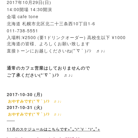
2017
10
29
年
月
日(日)
14:00
14:30
開場
開演
cafe tone
会場
10
1-6
北海道
札幌市北区北二十三条西
丁目
011-738-5551
:¥2500
1
¥1000
入場料
(要
ドリンクオーダー)
高校生以下
北海道の皆様、よろしくお願い致します
*´
直接トーンにお越しくださいね(
∇
｀)ﾉｼ ♬♪♩
通常のカフェ営業はしておりませんので
*´
ご了承ください(
∇
｀)ﾉｼ ♬♪♩
2017-10-30
(月)
*´
おやすみです(
∇
｀)ﾉｼ ♬♪♩
2017-10-31
(火)
*´
おやすみです(
∇
｀)ﾉｼ ♬♪♩
11
+
*
*´
*
*
+
月のスケジュールはこちらです
ﾟ｡
(
∀｀
)
｡ﾟ