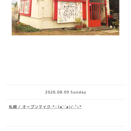
2026.08.09 Sunday
札幌 / オープンマイク·*· ҉(๑′ᵕ‵๑)/‧˚︎˖*