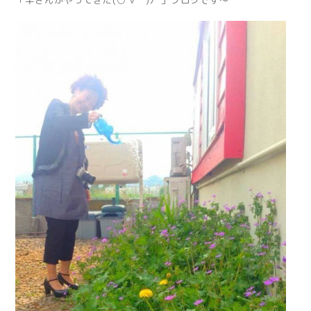
「羊さんがやってきた(○´∀｀)ﾉﾞ」ブログです〜