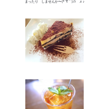
まったり しませんか〜(*´∇｀)ﾉｼ ♬♪