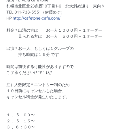
札幌市北区北23条西10丁目1-6 北大斜め通り・東
向き
TEL 011-738-5551（伊藤めぐ）
HP
http://cafetone-cafe.com/
料金＊出演の方は お一人１０００円 + １オーダー
見られる方は お一人 ５００円 + １オーダー
出演＊お一人、もしくは１グループの
持ち時間は１５分 です
時間は前後する可能性がありますので
ご了承ください(*´∇｀)ﾉ//
注）人数限定＊エントリー制のため
１０日前にキャンセルした場合、
キャンセル料金が発生いたします。
１ , 6：００〜
２ , 6：１５〜
３ 、６：３０〜