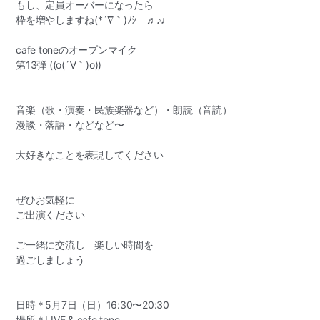
もし、定員オーバーになったら
枠を増やしますね(*´∇｀)ﾉｼ ♬♪♩
cafe toneのオープンマイク
第13弾 ((o(´∀｀)o))
音楽（歌・演奏・民族楽器など）・朗読（音読）
漫談・落語・などなど〜
大好きなことを表現してください
ぜひお気軽に
ご出演ください
ご一緒に交流し 楽しい時間を
過ごしましょう
日時＊5月7日（日）16:30〜20:30
場所＊LIVE & cafe tone