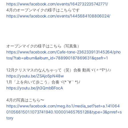
https://www.facebook.com/
events/1642732235742771/
4月のオープンマイクの様子はこちらです
https://www.facebook.com/
events/1445684108806024/
オープンマイクの様子はこちら（写真集）
https://www.facebook.com/
Cafe-tone-236233913145264/
pho
tos/
?tab=album&album_id=7889901
87869631&qsefr=1
12月クリスマスのなんちゃって（笑）合奏 動画ヾ(〃^∇^)ﾉ♪
https://youtu.be/
ZSAjo5pN48w
1月「上を向いて歩こう」合奏ヾ(*´∀｀*)ﾉ
https://youtu.be/
jh3QmbBFocA
4月の写真はこちら〜
https://www.facebook.com/
meg.ito.1/
media_set?set=a.141064
01056
61501.1073741940.100001465
765128&type=3&pnref=s
tory