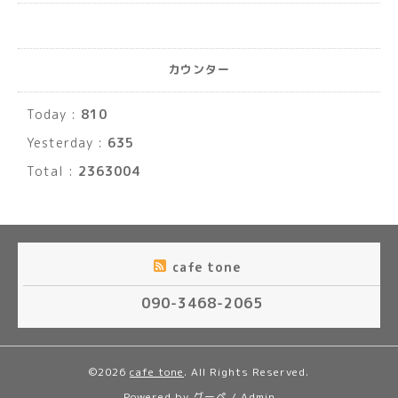
カウンター
Today :
810
Yesterday :
635
Total :
2363004
cafe tone
090-3468-2065
©2026
cafe tone
. All Rights Reserved.
Powered by
グーペ
/
Admin