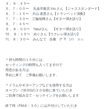
４ 、６：４５〜
５、７：００〜 丸金洋奏店 trio さん 【ジャススタンダード】
６、７：１５〜 大山 道恵さん【トランペット演奏】
７、７：３０〜 三輪祐輝さん【ギター弾き語り】
８、７：４５〜
９ 、８：００〜 Yasu!さん 【ギター弾き語り】
10 、８：１５〜 めぐさん【ウクレレ弾き語り】
11, ８：３０〜 みんなで 合奏 (*´∇｀)ﾉｼ
♬♪♩
＊持ち時間の１５分には、
セッティングの時間も入ってますので
用意がある方は
早めに来て ご準備お願いします。
＊ドラムやギターアンプなどを使用する方は
オープン（18:00)の３０分前に来ていただき
ご自身で組み立て・セッテイングをお願いします
終了時（PM８：３０）には片付けしていただき