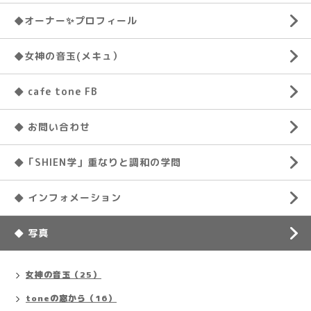
◆オーナー✨プロフィール
◆女神の音玉(メキュ）
◆ cafe tone FB
◆ お問い合わせ
◆「SHIEN学」重なりと調和の学問
◆ インフォメーション
◆ 写真
女神の音玉（25）
toneの窓から（16）