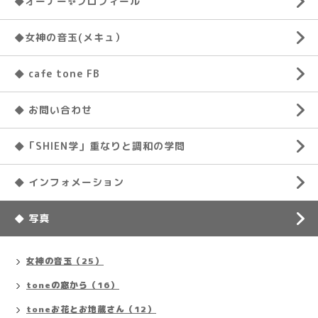
◆オーナー✨プロフィール
◆女神の音玉(メキュ）
◆ cafe tone FB
◆ お問い合わせ
◆「SHIEN学」重なりと調和の学問
◆ インフォメーション
◆ 写真
女神の音玉（25）
toneの窓から（16）
toneお花とお地蔵さん（12）