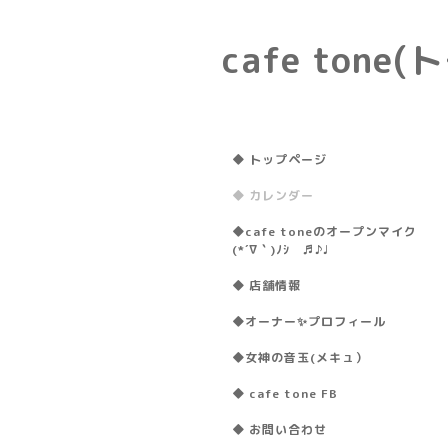
cafe ton
◆ トップページ
◆ カレンダー
◆cafe toneのオープンマイク
(*´∇｀)ﾉｼ ♬♪♩
◆ 店舗情報
◆オーナー✨プロフィール
◆女神の音玉(メキュ）
◆ cafe tone FB
◆ お問い合わせ