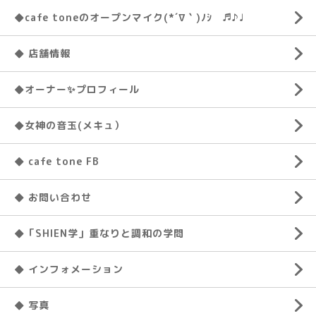
◆cafe toneのオープンマイク(*´∇｀)ﾉｼ ♬♪♩
◆ 店舗情報
◆オーナー✨プロフィール
◆女神の音玉(メキュ）
◆ cafe tone FB
◆ お問い合わせ
◆「SHIEN学」重なりと調和の学問
◆ インフォメーション
◆ 写真