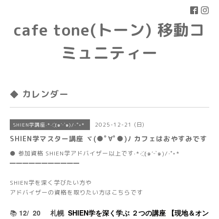
cafe tone(トーン) 移動コ
ミュニティー
◆ カレンダー
2025-12-21 (日)
SHIEN学講座·*· ҉(๑′ᵕ‵๑)/‧˚︎˖*
SHIEN学マスター講座 ヾ(●ﾟ∀ﾟ●)ﾉ カフェはおやすみです
● 参加資格 SHIEN学アドバイザー以上です·*· ҉(๑′ᵕ‵๑)/‧˚︎˖*
━━━━━━━━━━━
SHIEN学を深く学びたい方や
アドバイザーの資格を取りたい方はこちらです
📚
12/
20 札幌
SHIEN学を深く学ぶ ２つの講座 【現地＆オン