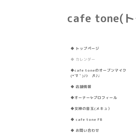
cafe ton
◆ トップページ
◆ カレンダー
◆cafe toneのオープンマイク
(*´∇｀)ﾉｼ ♬♪♩
◆ 店舗情報
◆オーナー✨プロフィール
◆女神の音玉(メキュ）
◆ cafe tone FB
◆ お問い合わせ