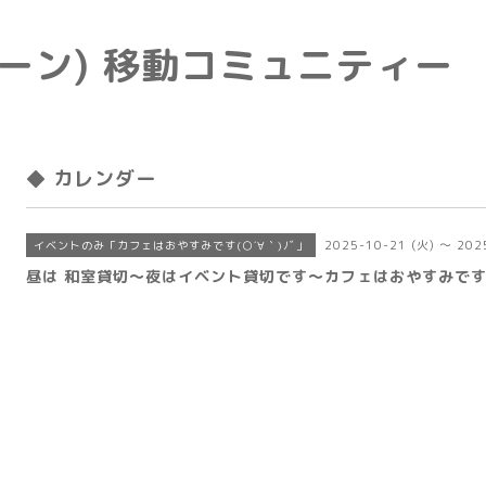
e(トーン) 移動コミュニティー
◆ カレンダー
2025-10-21 (火) ～ 202
イベントのみ「カフェはおやすみです(○´∀｀)ﾉﾞ」
昼は 和室貸切〜夜はイベント貸切です〜カフェはおやすみですヾ(