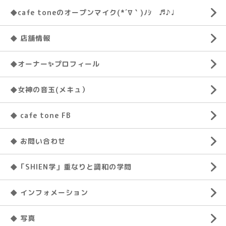
◆cafe toneのオープンマイク(*´∇｀)ﾉｼ ♬♪♩
◆ 店舗情報
◆オーナー✨プロフィール
◆女神の音玉(メキュ）
◆ cafe tone FB
◆ お問い合わせ
◆「SHIEN学」重なりと調和の学問
◆ インフォメーション
◆ 写真