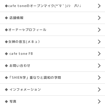
◆cafe toneのオープンマイク(*´∇｀)ﾉｼ ♬♪♩
◆ 店舗情報
◆オーナー✨プロフィール
◆女神の音玉(メキュ）
◆ cafe tone FB
◆ お問い合わせ
◆「SHIEN学」重なりと調和の学問
◆ インフォメーション
◆ 写真