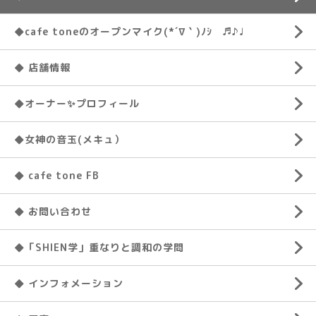
◆cafe toneのオープンマイク(*´∇｀)ﾉｼ ♬♪♩
◆ 店舗情報
◆オーナー✨プロフィール
◆女神の音玉(メキュ）
◆ cafe tone FB
◆ お問い合わせ
◆「SHIEN学」重なりと調和の学問
◆ インフォメーション