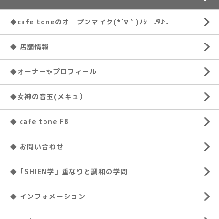
◆cafe toneのオープンマイク(*´∇｀)ﾉｼ ♬♪♩
◆ 店舗情報
◆オーナー✨プロフィール
◆女神の音玉(メキュ）
◆ cafe tone FB
◆ お問い合わせ
◆「SHIEN学」重なりと調和の学問
◆ インフォメーション