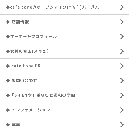
◆cafe toneのオープンマイク(*´∇｀)ﾉｼ ♬♪♩
◆ 店舗情報
◆オーナー✨プロフィール
◆女神の音玉(メキュ）
◆ cafe tone FB
◆ お問い合わせ
◆「SHIEN学」重なりと調和の学問
◆ インフォメーション
◆ 写真