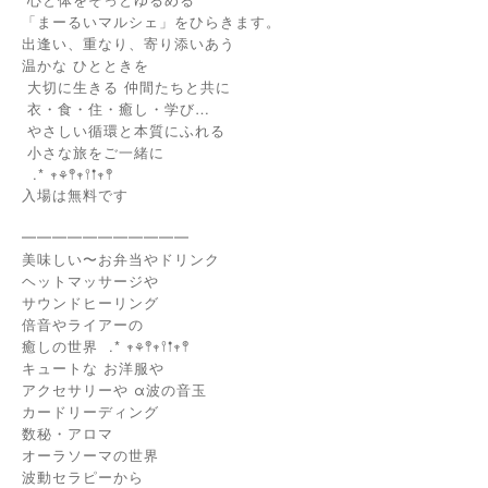
「まーるいマルシェ」をひらきます。
出逢い、重なり、寄り添いあう
温かな ひとときを
大切に生きる 仲間たちと共に
衣・食・住・癒し・学び…
やさしい循環と本質にふれる
小さな旅をご一緒に
.*
𖥧
𖤣𖥧𖥣𖡡𖥧𖤣
⚘
入場は無料です
━━━━━━━━━━━
美味しい〜お弁当やドリンク
ヘットマッサージや
サウンドヒーリング
倍音やライアーの
癒しの世界
.*
𖥧
𖤣𖥧𖥣𖡡𖥧𖤣
⚘
キュートな お洋服や
アクセサリーや α波の音玉
カードリーディング
数秘・アロマ
オーラソーマの世界
波動セラピーから