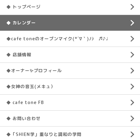
◆ トップページ
◆ カレンダー
◆cafe toneのオープンマイク(*´∇｀)ﾉｼ ♬♪♩
◆ 店舗情報
◆オーナー✨プロフィール
◆女神の音玉(メキュ）
◆ cafe tone FB
◆ お問い合わせ
◆「SHIEN学」重なりと調和の学問