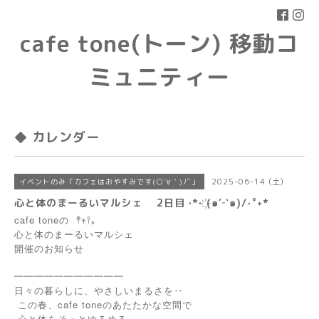
cafe tone(トーン) 移動コ
ミュニティー
◆ カレンダー
2025-06-14 (土)
イベントのみ「カフェはおやすみです(○´∀｀)ﾉﾞ」
心と体のまーるいマルシェ 2日目 ·*· ҉(๑′ᵕ‵๑)/‧˚︎˖*
cafe toneの
𖤣𖥧𖥣
｡
心と体のまーるいマルシェ
開催のお知らせ
━━━━━━━━━━━
日々の暮らしに、やさしいまるさを‥
この春、cafe toneのあたたかな空間で
心と体をそっとゆるめる