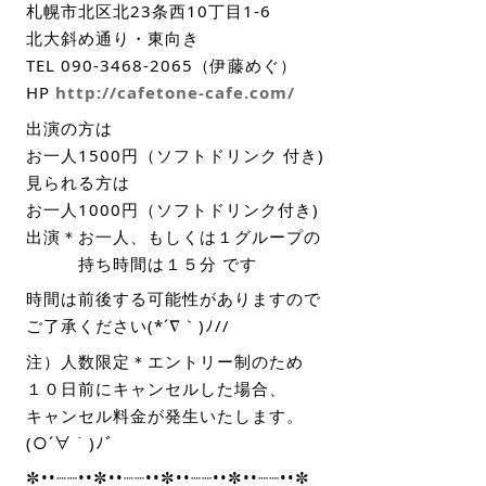
札幌市北区北23条西10丁目1-6
北大斜め通り・東向き
TEL 090-3468-2065（伊藤めぐ）
HP
http://cafetone-cafe.com/
出演の方は
お一人1500円（ソフトドリンク 付き)
見られる方は
お一人1000円（ソフトドリンク付き)
出演＊お一人、もしくは１グループの
持ち時間は１５分 です
時間は前後する可能性がありますので
ご了承ください(*´∇｀)ﾉ//
注）人数限定＊エントリー制のため
１０日前にキャンセルした場合、
キャンセル料金が発生いたします。
(○´∀｀)ﾉﾞ
✼••┈┈••✼••┈┈••✼••┈┈••✼••┈┈••✼