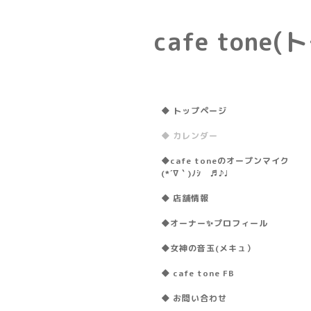
cafe ton
◆ トップページ
◆ カレンダー
◆cafe toneのオープンマイク
(*´∇｀)ﾉｼ ♬♪♩
◆ 店舗情報
◆オーナー✨プロフィール
◆女神の音玉(メキュ）
◆ cafe tone FB
◆ お問い合わせ