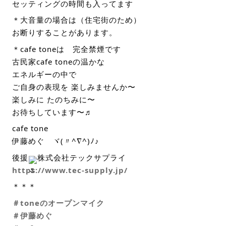
セッティングの時間も入ってます
＊大音量の場合は（住宅街のため）
お断りすることがあります。
＊cafe toneは 完全禁煙です
古民家cafe toneの温かな
エネルギーの中で
ご自身の表現を 楽しみませんか〜
楽しみに たのちみに〜
お待ちしています〜♬
cafe tone
伊藤めぐ ヾ(〃^∇^)ﾉ♪
後援
株式会社テックサプライ
https://www.tec-supply.jp/
＊＊＊
＃toneのオープンマイク
＃伊藤めぐ