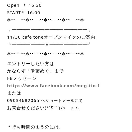
Open ＊ 15:30
START＊ 16:00
✼••┈┈••✼••┈┈••✼••┈┈••✼••┈┈••✼
╭━━━━━━━━━━━━━━━━╮
11/30 cafe toneオープンマイクのご案内
╰━━━━━━━ｖ━━━━━━━━╯
✼••┈┈••✼••┈┈••✼••┈┈••✼••┈┈••✼
エントリーしたい方は
かならず「伊藤めぐ」まで
FBメッセージ
https://www.facebook.com/meg.ito.1
ま
たは
09034682065 へ
ショートメールにて
お問合せください(*´∇｀)ﾉｼ ♬♪♩
＊持ち時間の１５分には、