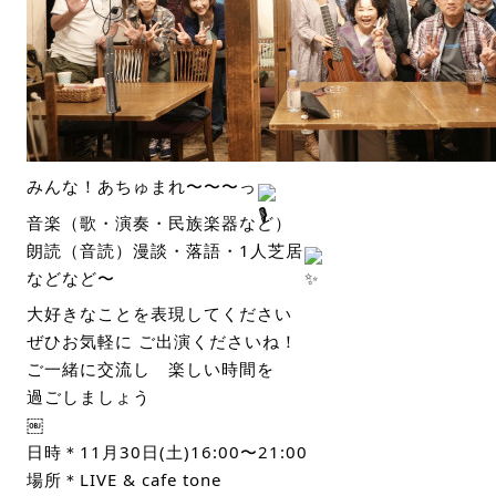
みんな！あちゅまれ〜〜〜っ
音楽（歌・演奏・民族楽器など）
朗読（音読）漫談・落語・1人芝居
などなど〜
大好きなことを表現してください
ぜひお気軽に ご出演くださいね！
ご一緒に交流し 楽しい時間を
過ごしましょう
￼
日時＊11月30日(土)16:00〜21:00
場所＊LIVE & cafe tone