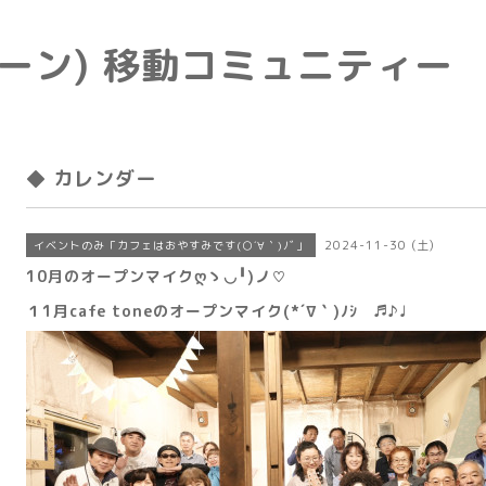
e(トーン) 移動コミュニティー
◆ カレンダー
2024-11-30 (土)
イベントのみ「カフェはおやすみです(○´∀｀)ﾉﾞ」
10月のオープンマイクღゝ◡╹)ノ♡
１1月cafe toneのオープンマイク(*´∇｀)ﾉｼ ♬♪♩