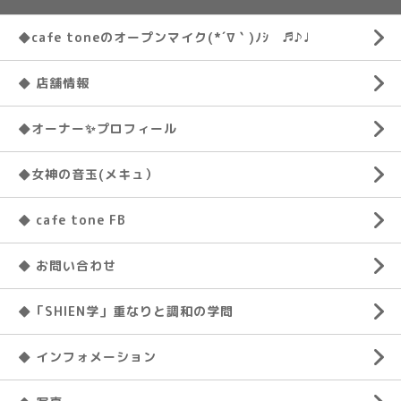
◆cafe toneのオープンマイク(*´∇｀)ﾉｼ ♬♪♩
◆ 店舗情報
◆オーナー✨プロフィール
◆女神の音玉(メキュ）
◆ cafe tone FB
◆ お問い合わせ
◆「SHIEN学」重なりと調和の学問
◆ インフォメーション