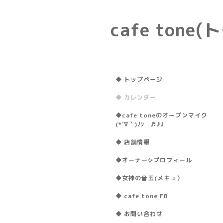
cafe ton
◆ トップページ
◆ カレンダー
◆cafe toneのオープンマイク
(*´∇｀)ﾉｼ ♬♪♩
◆ 店舗情報
◆オーナー✨プロフィール
◆女神の音玉(メキュ）
◆ cafe tone FB
◆ お問い合わせ