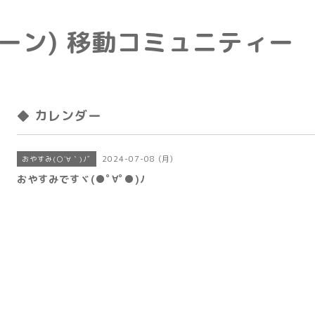
e(トーン) 移動コミュニティー
◆ カレンダー
2024-07-08 (月)
おやすみ(○´∀｀)ﾉﾞ
おやすみですヾ(●ﾟ∀ﾟ●)ﾉ