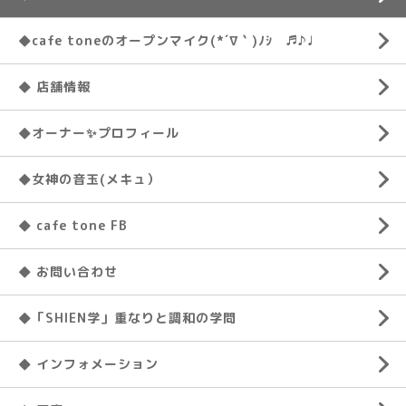
◆cafe toneのオープンマイク(*´∇｀)ﾉｼ ♬♪♩
◆ 店舗情報
◆オーナー✨プロフィール
◆女神の音玉(メキュ）
◆ cafe tone FB
◆ お問い合わせ
◆「SHIEN学」重なりと調和の学問
◆ インフォメーション