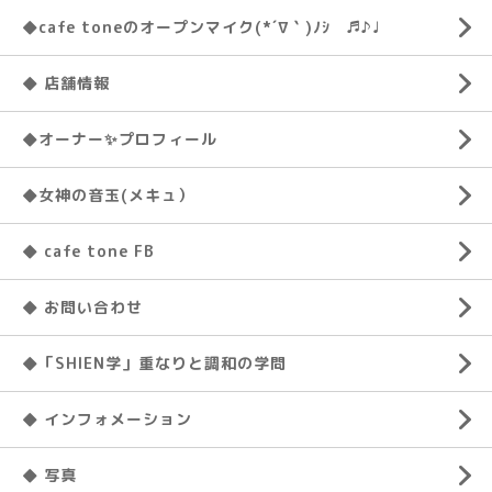
◆cafe toneのオープンマイク(*´∇｀)ﾉｼ ♬♪♩
◆ 店舗情報
◆オーナー✨プロフィール
◆女神の音玉(メキュ）
◆ cafe tone FB
◆ お問い合わせ
◆「SHIEN学」重なりと調和の学問
◆ インフォメーション
◆ 写真