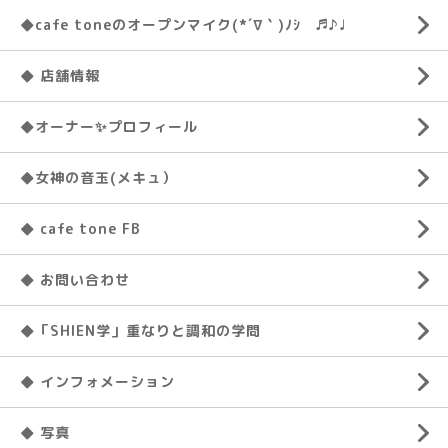
◆cafe toneのオープンマイク(*´∇｀)ﾉｼ ♬♪♩
◆ 店舗情報
◆オーナー✨プロフィール
◆女神の音玉(メキュ）
◆ cafe tone FB
◆ お問い合わせ
◆「SHIEN学」重なりと調和の学問
◆ インフォメーション
◆ 写真