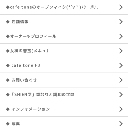
◆cafe toneのオープンマイク(*´∇｀)ﾉｼ ♬♪♩
◆ 店舗情報
◆オーナー✨プロフィール
◆女神の音玉(メキュ）
◆ cafe tone FB
◆ お問い合わせ
◆「SHIEN学」重なりと調和の学問
◆ インフォメーション
◆ 写真