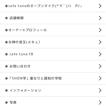
◆cafe toneのオープンマイク(*´∇｀)ﾉｼ ♬♪♩
◆ 店舗情報
◆オーナー✨プロフィール
◆女神の音玉(メキュ）
◆ cafe tone FB
◆ お問い合わせ
◆「SHIEN学」重なりと調和の学問
◆ インフォメーション
◆ 写真