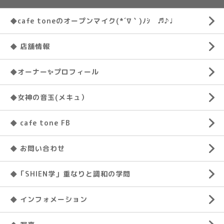
◆cafe toneのオープンマイク(*´∇｀)ﾉｼ ♬♪♩
◆ 店舗情報
◆オーナー✨プロフィール
◆女神の音玉(メキュ）
◆ cafe tone FB
◆ お問い合わせ
◆「SHIEN学」重なりと調和の学問
◆ インフォメーション