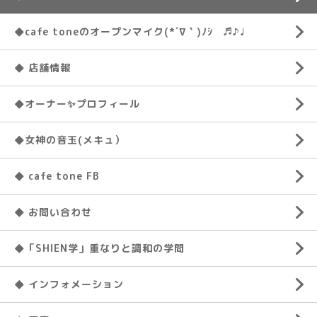
◆cafe toneのオープンマイク(*´∇｀)ﾉｼ ♬♪♩
◆ 店舗情報
◆オーナー✨プロフィール
◆女神の音玉(メキュ）
◆ cafe tone FB
◆ お問い合わせ
◆「SHIEN学」重なりと調和の学問
◆ インフォメーション