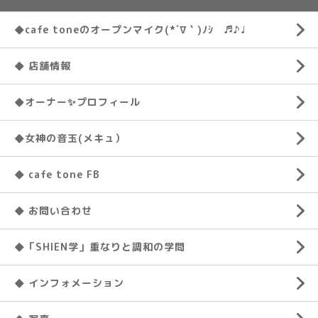
◆cafe toneのオープンマイク(*´∇｀)ﾉｼ ♬♪♩
◆ 店舗情報
◆オーナー✨プロフィール
◆女神の音玉(メキュ）
◆ cafe tone FB
◆ お問い合わせ
◆「SHIEN学」重なりと調和の学問
◆ インフォメーション