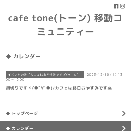
cafe tone(トーン) 移動コ
ミュニティー
◆ カレンダー
2023-12-16 (土) 13:
イベントのみ「カフェはおやすみです(○´∀｀)ﾉﾞ」
00～16:00
貸切りですヾ(●ﾟ∀ﾟ●)ﾉカフェは終日おやすみです🙏
◆ トップページ
◆ カレンダー