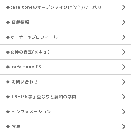
◆cafe toneのオープンマイク(*´∇｀)ﾉｼ ♬♪♩
◆ 店舗情報
◆オーナー✨プロフィール
◆女神の音玉(メキュ）
◆ cafe tone FB
◆ お問い合わせ
◆「SHIEN学」重なりと調和の学問
◆ インフォメーション
◆ 写真