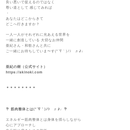
良い悪いで捉えるのではなく
尊い道として 感じてみれば
・
あなたはどこからきて
どこへ行きますか？
一人一人がそれぞれに光あえる世界を
一緒に創造している 大切なお仲間
亜紀さん・和歌さんと共に
ご一緒にお待ちしていま〜す(*´∇｀)ﾉｼ ♬♪♩
亜紀の樹（公式サイト）
https://akinoki.com
＊＊＊＊＊＊＊＊
💐
筋肉整体とは(*´∇｀)ﾉｼ ♬♪♩
💐
エネルギー筋肉整体とは身体を揺らしながら
心にアプローチし