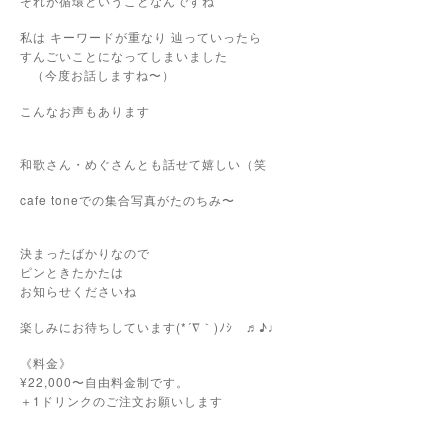
それが循環ということなんですね
私は キーワードが重なり 辿っていったら
すんごいことになってしまいました
（今度お話しますね〜）
こんなお声もあります
和歌さん・めぐさんとも話せて嬉しい（笑
cafe toneでの集合写真がたのちみ〜
決まったばかりなので
ピンときたかたは
お知らせくださいね
楽しみにお待ちしています(*´∇｀)ﾉｼ ♬♪♩
《料金》
¥22,000〜自由料金制です。
＋1ドリンクのご注文お願いします