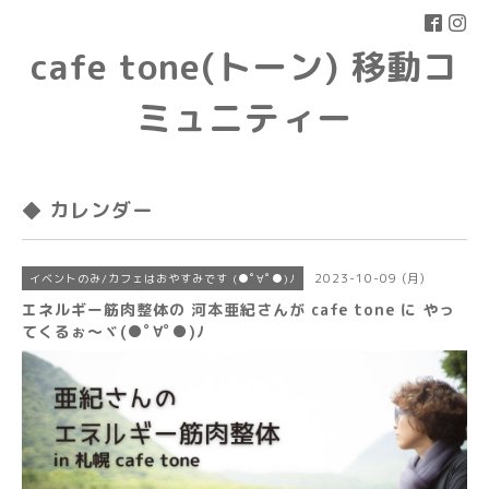
cafe tone(トーン) 移動コ
ミュニティー
◆ カレンダー
2023-10-09 (月)
イベントのみ/カフェはおやすみです (●ﾟ∀ﾟ●)ﾉ
エネルギー筋肉整体の 河本亜紀さんが cafe tone に やっ
てくるぉ〜ヾ(●ﾟ∀ﾟ●)ﾉ