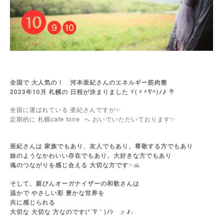
全国で 大人気の！ 河本亜紀さんのエネルギー筋肉整
2023年10月 札幌の 日程が決まりましたヾ(〃^∇^)ﾉ♪
💐
全国に運ばれている 亜紀さんですが✨
定期的に 札幌cafe tone
へ おいでいただいております✨
亜紀さんは 家族でもあり、友人でもあり、尊敬する方でもあり
妹のようなかわいい存在でもあり、大好きな方でもあり
魂のつながりを感じ合える 大切な方です
✨🙏
そして、親びんオーガナイザーの和歌さんは
温かで やさしい彩 豊かな世界を
共に感じられる
大切な 大切な 方なのです(*´∇｀)ﾉｼ ♬♪♩