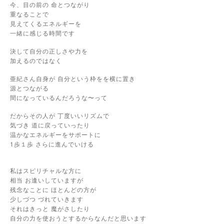
今、目の前の 命とつながり
重なることで
見えてくるエネルギーを
一緒に感じる時間です
決して自分の正しさや力を
加えるのではなく
亜紀さん自身が 自分という枠をを横に置き
源とつながる
間になっているんだろうな〜って
だからその人が 丁度いいリズムで
気づき 道に戻っていったり
温かなエネルギーをサポートに
1歩１歩 さらに進んでいける
私はスピリチャルな方に
相当 お逢いしていますが
残念なことに ほとんどの方が
少しづつ づれていきます
それはきっと 魔がさしたり
自分の力を使おうとするからなんだと思います