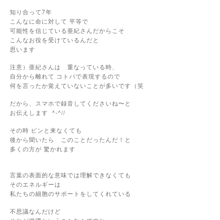
知り合って7年
こんなに命に対して 平等で
可能性を信じている亜紀さんだからこそ
こんなお役を受けているんだと
思います
注意）亜紀さんは 重なっている時、
自分から離れて コトバで表現するので
何を言ったか覚えていないことが多いです（笑
だから、スマホで録音してくださいね〜と
お伝えします
^-^//
その時 ピンと来なくても
後から聞いたら このことだったんだ！と
多くの方が 驚かれます
言葉の表面的な意味では理解できなくても
そのエネルギーは
私たちの細胞のサポートをしてくれている
不思議なんだけど