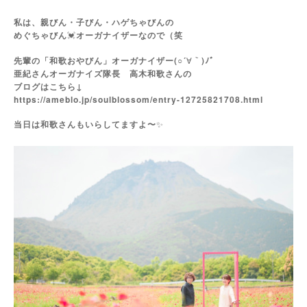
私は、親びん・子びん・ハゲちゃびんの
めぐちゃびん
💓
オーガナイザーなので（笑
先輩の「和歌おやびん」オーガナイザー(○´
｀)ﾉﾞ
∀
亜紀さんオーガナイズ隊長 高木和歌さんの
ブログはこちら↓
https://ameblo.jp/soulblossom/entry-12725821708.html
当日は和歌さんもいらしてますよ〜
✨