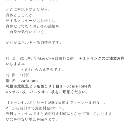
ときに対話も交えながら、
身体とこころが
発するメッセージもお伝えし、
身体だけでなく魂と今の感情を
ご自身が気付いていく
それがエネルギー筋肉整体です。
料 金 22,000円(税込)から自由料金制
＋１ドリンクのご注文お願
いします
🙏
※ 9月からの新料金です。
時 間 1時間
場 所 cafe tone
札幌市北区北２３条西１０丁目１−６cafe tone内
※タオル1枚、バスタオル1枚をご用意ください。
【キャンセルポリシー】施術3日前までキャンセル料なし。
2日から前日まで施術料金の50%。
当日キャンセルですと施術料金100%とさせて頂いております。
やむを得ない場合を除きます。