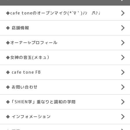
◆cafe toneのオープンマイク(*´∇｀)ﾉｼ ♬♪♩
◆ 店舗情報
◆オーナー✨プロフィール
◆女神の音玉(メキュ）
◆ cafe tone FB
◆ お問い合わせ
◆「SHIEN学」重なりと調和の学問
◆ インフォメーション