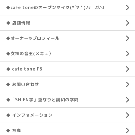
◆cafe toneのオープンマイク(*´∇｀)ﾉｼ ♬♪♩
◆ 店舗情報
◆オーナー✨プロフィール
◆女神の音玉(メキュ）
◆ cafe tone FB
◆ お問い合わせ
◆「SHIEN学」重なりと調和の学問
◆ インフォメーション
◆ 写真