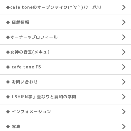
◆cafe toneのオープンマイク(*´∇｀)ﾉｼ ♬♪♩
◆ 店舗情報
◆オーナー✨プロフィール
◆女神の音玉(メキュ）
◆ cafe tone FB
◆ お問い合わせ
◆「SHIEN学」重なりと調和の学問
◆ インフォメーション
◆ 写真