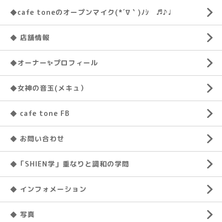
◆cafe toneのオープンマイク(*´∇｀)ﾉｼ ♬♪♩
◆ 店舗情報
◆オーナー✨プロフィール
◆女神の音玉(メキュ）
◆ cafe tone FB
◆ お問い合わせ
◆「SHIEN学」重なりと調和の学問
◆ インフォメーション
◆ 写真