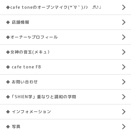
◆cafe toneのオープンマイク(*´∇｀)ﾉｼ ♬♪♩
◆ 店舗情報
◆オーナー✨プロフィール
◆女神の音玉(メキュ）
◆ cafe tone FB
◆ お問い合わせ
◆「SHIEN学」重なりと調和の学問
◆ インフォメーション
◆ 写真