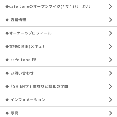
◆cafe toneのオープンマイク(*´∇｀)ﾉｼ ♬♪♩
◆ 店舗情報
◆オーナー✨プロフィール
◆女神の音玉(メキュ）
◆ cafe tone FB
◆ お問い合わせ
◆「SHIEN学」重なりと調和の学問
◆ インフォメーション
◆ 写真