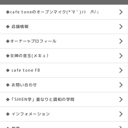
◆cafe toneのオープンマイク(*´∇｀)ﾉｼ ♬♪♩
◆ 店舗情報
◆オーナー✨プロフィール
◆女神の音玉(メキュ）
◆ cafe tone FB
◆ お問い合わせ
◆「SHIEN学」重なりと調和の学問
◆ インフォメーション