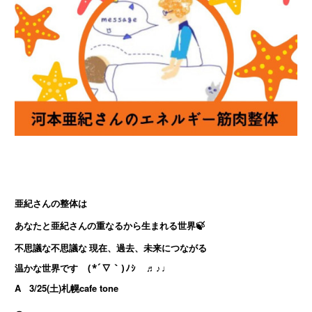
亜紀さんの整体は　
あなたと亜紀さんの重なるから生まれる世界🍃
不思議な不思議な 現在、過去、未来につながる 
温かな世界です
(*´∇｀)ﾉｼ ♬♪♩
A
3/25(土)札幌cafe tone