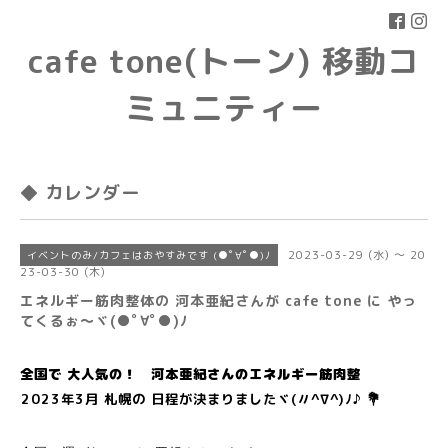
cafe tone(トーン) 移動コ
ミュニティー
◆ カレンダー
2023-03-29 (水) ～ 20
イベントのみ/カフェはおやすみです (●ﾟ∀ﾟ●)ﾉ
23-03-30 (木)
エネルギー筋肉整体の 河本亜紀さんが cafe tone に やっ
てくるぉ〜ヾ(●ﾟ∀ﾟ●)ﾉ
全国で 大人気の！ 河本亜紀さんのエネルギー筋肉整
2023年3月 札幌の 日程が決まりましたヾ(〃^∇^)ﾉ♪ 💐