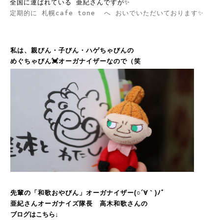
全国に運ばれている 亜紀さんですが✨
定期的に 
札幌cafe tone  へ おいでいただいております✨
私は、親びん・子びん・ハゲちゃびんの
めぐちゃびん💓オーガナイザーなので（笑
先輩の「和歌おやびん」オーガナイザー(○´∀｀)ﾉﾞ
亜紀さんオーガナイズ隊長 高木和歌さんの
ブログはこちら↓