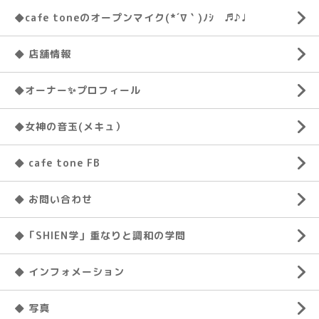
◆cafe toneのオープンマイク(*´∇｀)ﾉｼ ♬♪♩
◆ 店舗情報
◆オーナー✨プロフィール
◆女神の音玉(メキュ）
◆ cafe tone FB
◆ お問い合わせ
◆「SHIEN学」重なりと調和の学問
◆ インフォメーション
◆ 写真