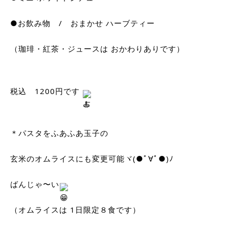
●お飲み物　/　おまかせ ハーブティー
（珈琲・紅茶・ジュースは おかわりありです）
税込　1200円です 
＊パスタをふあふあ玉子の
玄米のオムライスにも変更可能ヾ(●ﾟ∀ﾟ●)ﾉ
ばんじゃ〜い
（オムライスは 1日限定８食です）