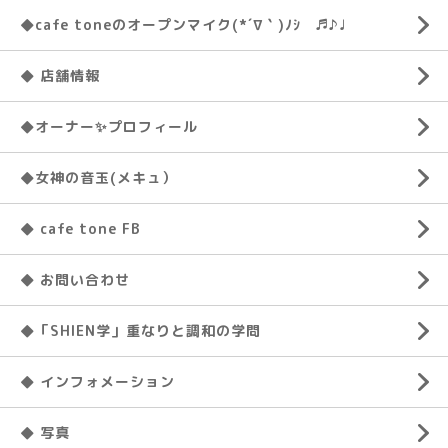
◆cafe toneのオープンマイク(*´∇｀)ﾉｼ ♬♪♩
◆ 店舗情報
◆オーナー✨プロフィール
◆女神の音玉(メキュ）
◆ cafe tone FB
◆ お問い合わせ
◆「SHIEN学」重なりと調和の学問
◆ インフォメーション
◆ 写真