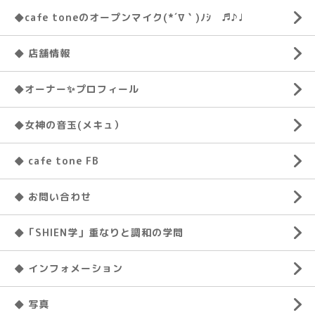
◆cafe toneのオープンマイク(*´∇｀)ﾉｼ ♬♪♩
◆ 店舗情報
◆オーナー✨プロフィール
◆女神の音玉(メキュ）
◆ cafe tone FB
◆ お問い合わせ
◆「SHIEN学」重なりと調和の学問
◆ インフォメーション
◆ 写真