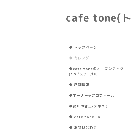
cafe ton
◆ トップページ
◆ カレンダー
◆cafe toneのオープンマイク
(*´∇｀)ﾉｼ ♬♪♩
◆ 店舗情報
◆オーナー✨プロフィール
◆女神の音玉(メキュ）
◆ cafe tone FB
◆ お問い合わせ