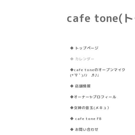
cafe ton
◆ トップページ
◆ カレンダー
◆cafe toneのオープンマイク
(*´∇｀)ﾉｼ ♬♪♩
◆ 店舗情報
◆オーナー✨プロフィール
◆女神の音玉(メキュ）
◆ cafe tone FB
◆ お問い合わせ