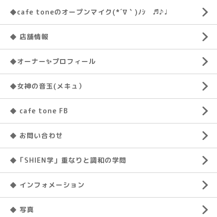
◆cafe toneのオープンマイク(*´∇｀)ﾉｼ ♬♪♩
◆ 店舗情報
◆オーナー✨プロフィール
◆女神の音玉(メキュ）
◆ cafe tone FB
◆ お問い合わせ
◆「SHIEN学」重なりと調和の学問
◆ インフォメーション
◆ 写真